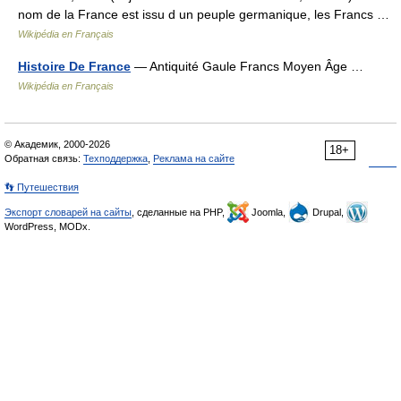
nom de la France est issu d un peuple germanique, les Francs …
Wikipédia en Français
Histoire De France
— Antiquité Gaule Francs Moyen Âge …
Wikipédia en Français
© Академик, 2000-2026
18+
Обратная связь:
Техподдержка
,
Реклама на сайте
👣 Путешествия
Экспорт словарей на сайты
, сделанные на PHP,
Joomla,
Drupal,
WordPress, MODx.