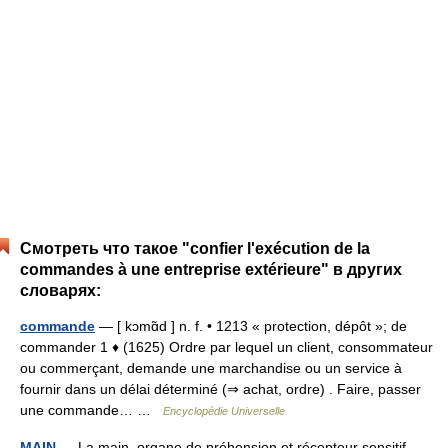
Смотреть что такое "confier l'exécution de la
commandes à une entreprise extérieure" в других
словарях:
commande
— [ kɔmɑ̃d ] n. f. • 1213 « protection, dépôt »; de
commander 1 ♦ (1625) Ordre par lequel un client, consommateur
ou commerçant, demande une marchandise ou un service à
fournir dans un délai déterminé (⇒ achat, ordre) . Faire, passer
une commande… …
Encyclopédie Universelle
MAIN
— La main, organe de préhension et récepteur sensitif