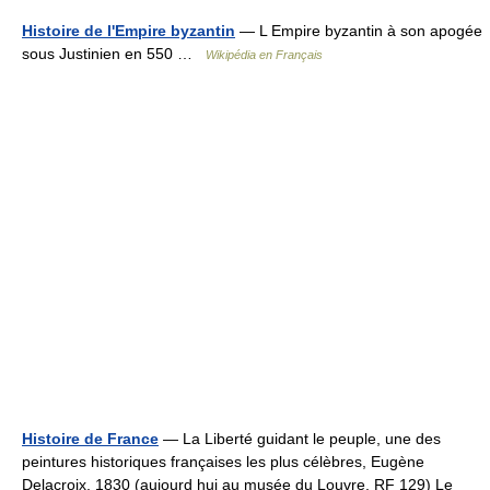
Histoire de l'Empire byzantin
— L Empire byzantin à son apogée
sous Justinien en 550 …
Wikipédia en Français
Histoire de France
— La Liberté guidant le peuple, une des
peintures historiques françaises les plus célèbres, Eugène
Delacroix, 1830 (aujourd hui au musée du Louvre, RF 129) Le